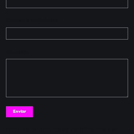
Correo electrónico
Mensaje
Enviar
Enviar
Este sitio está protegido por hCaptcha y se