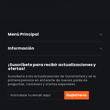
aplican
la Política de privacidad de hCaptcha
y
los
Términos del servicio.
Menú Principal
Información
¡Suscríbete para recibir actualizaciones y
ofertas!
Suscríbete a las actualizaciones de Outsmarted y sé la
primera persona en enterarte de nuevos packs de
preguntas, funciones y ofertas especiales.
Suscríbete
Suscribir
Registrarse
a
nuestra