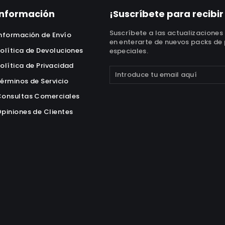
Información
¡Suscríbete para recibir
Suscríbete a las actualizaciones
nformación de Envío
en enterarte de nuevos packs de 
olítica de Devoluciones
especiales.
olítica de Privacidad
Suscríbete
Suscribir
érminos de Servicio
a
onsultas Comerciales
nuestra
lista
piniones de Clientes
de
correo