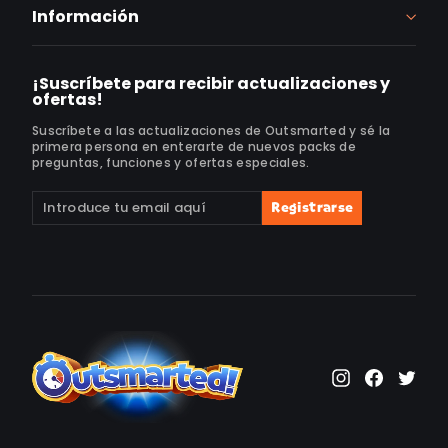
Información
¡Suscríbete para recibir actualizaciones y
ofertas!
Suscríbete a las actualizaciones de Outsmarted y sé la
primera persona en enterarte de nuevos packs de
preguntas, funciones y ofertas especiales.
Suscríbete
Suscribir
Registrarse
a
nuestra
lista
de
correo
Instagram
Faceb
Twi