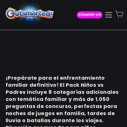
Ir
directamente
C
¡Cómpralo ya!
Naveg
al
contenido
Lote Niños contra
Padres
¡Prepárate para el enfrentamiento
familiar definitivo! El Pack Niños vs
Padres incluye 8 categorías adicionales
con temática familiar y más de 1.050
preguntas de concurso, perfectas para
noches de juegos en familia, tardes de
lluvia o batallas durante los viajes.