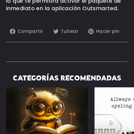
lo que te permitirá activar el paquete de
inmediato en la aplicación Outsmarted.
Compartir
Tuitear
Pin
Compartir
Tuitear
Hacer pin
en
en
en
Facebook
Twitter
Pin
CATEGORÍAS RECOMENDADAS