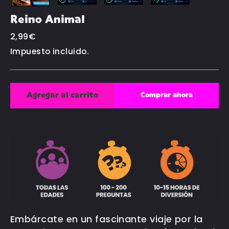
Reino Animal
Precio
2,99€
habitual
Impuesto incluido.
Agregar al carrito
Comprar ahora
Embárcate en un fascinante viaje por la