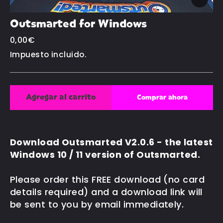
Cerrar
(esc)
Outsmarted for Windows
Precio
0,00€
habitual
Impuesto incluido.
Agregar al carrito
Comprar ahora
Download Outsmarted V2.0.6 - the latest
Windows 10 / 11 version of Outsmarted.
Please order this FREE download (no card
details required) and a download link will
be sent to you by email immediately.