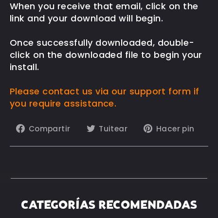
When you receive that email, click on the
link and your download will begin.
Once successfully downloaded, double-
click on the downloaded file to begin your
install.
Please contact us via our support form if
you require assistance.
Compartir
Tuitear
Pin
Compartir
Tuitear
Hacer pin
en
en
en
Facebook
Twitter
Pin
CATEGORÍAS RECOMENDADAS