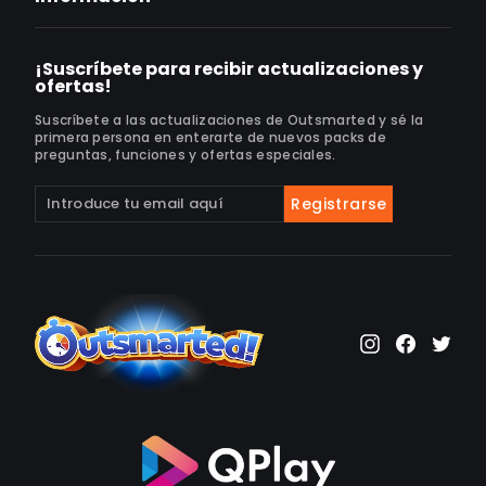
¡Suscríbete para recibir actualizaciones y
ofertas!
Suscríbete a las actualizaciones de Outsmarted y sé la
primera persona en enterarte de nuevos packs de
preguntas, funciones y ofertas especiales.
Suscríbete
Suscribir
Registrarse
a
nuestra
lista
de
correo
Instagram
Faceb
Twi