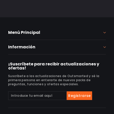
Menú Principal
Información
¡Suscríbete para recibir actualizaciones y
ofertas!
Suscríbete a las actualizaciones de Outsmarted y sé la
primera persona en enterarte de nuevos packs de
preguntas, funciones y ofertas especiales.
Suscríbete
Suscribir
Registrarse
a
nuestra
lista