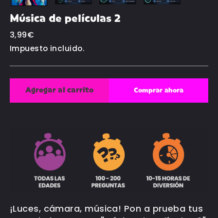
Música de películas 2
Precio
3,99€
habitual
Impuesto incluido.
Agregar al carrito
Comprar ahora
¡Luces, cámara, música! Pon a prueba tus