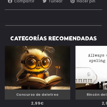
Compartir
Tuitear
Pin
Compartir
Tuitear
Hacer pin
en
en
en
Facebook
Twitter
Pin
CATEGORÍAS RECOMENDADAS
Rincón del
Concurso de deletreo
2,
2,99€